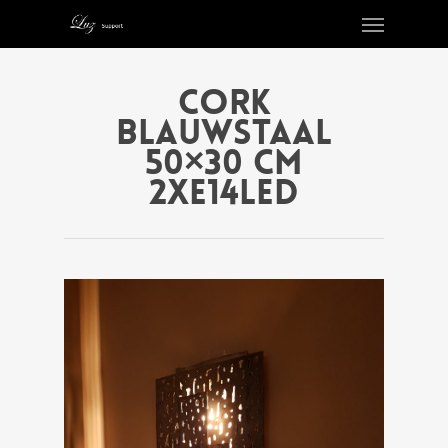
cork
blauwstaal
50×30 cm
2xe14led