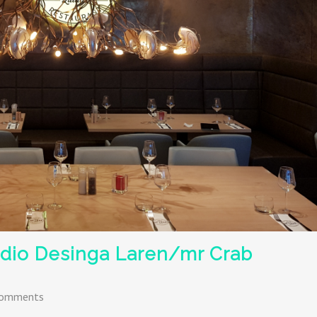
udio Desinga Laren/mr Crab
Comments