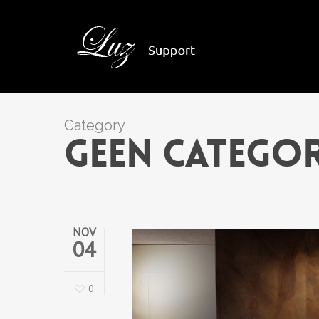
Category
Geen categor
NOV
04
0